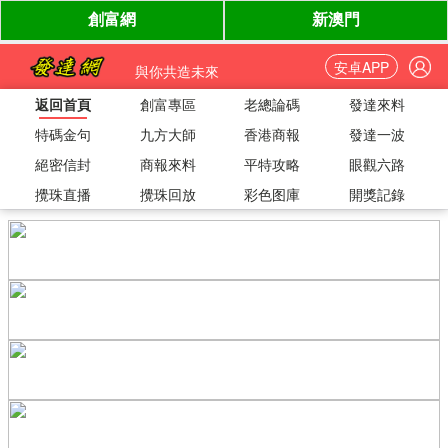
安卓APP
與你共造未來
返回首頁
創富專區
老總論碼
發達來料
特碼金句
九方大師
香港商報
發達一波
絕密信封
商報來料
平特攻略
眼觀六路
攪珠直播
攪珠回放
彩色图庫
開獎記錄