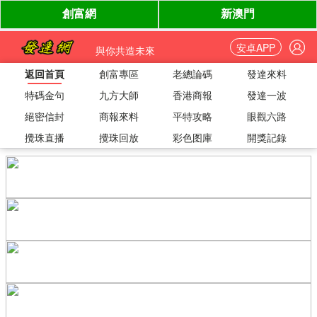
安卓APP
與你共造未來
返回首頁
創富專區
老總論碼
發達來料
特碼金句
九方大師
香港商報
發達一波
絕密信封
商報來料
平特攻略
眼觀六路
攪珠直播
攪珠回放
彩色图庫
開獎記錄