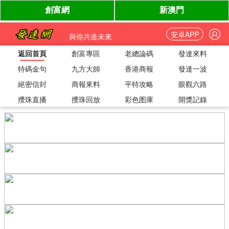
安卓APP
與你共造未來
返回首頁
創富專區
老總論碼
發達來料
特碼金句
九方大師
香港商報
發達一波
絕密信封
商報來料
平特攻略
眼觀六路
攪珠直播
攪珠回放
彩色图庫
開獎記錄