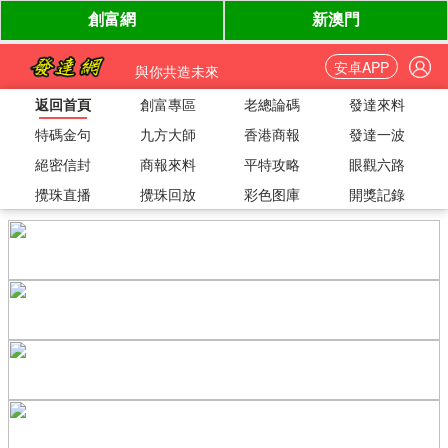
安卓APP
與你共造未來
返回首頁
創富專區
老總論碼
發達來料
特碼金句
九方大師
香港商報
發達一波
絕密信封
商報來料
平特攻略
眼觀六路
攪珠直播
攪珠回放
彩色图庫
開獎記錄