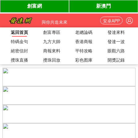
安卓APP
與你共造未來
返回首頁
創富專區
老總論碼
發達來料
特碼金句
九方大師
香港商報
發達一波
絕密信封
商報來料
平特攻略
眼觀六路
攪珠直播
攪珠回放
彩色图庫
開獎記錄