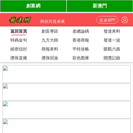
安卓APP
與你共造未來
返回首頁
創富專區
老總論碼
發達來料
特碼金句
九方大師
香港商報
發達一波
絕密信封
商報來料
平特攻略
眼觀六路
攪珠直播
攪珠回放
彩色图庫
開獎記錄