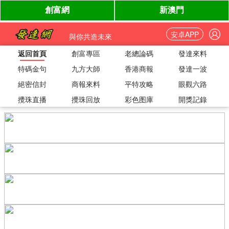
安卓APP
與你共造未來
返回首頁
創富專區
老總論碼
發達來料
特碼金句
九方大師
香港商報
發達一波
絕密信封
商報來料
平特攻略
眼觀六路
攪珠直播
攪珠回放
彩色图庫
開獎記錄