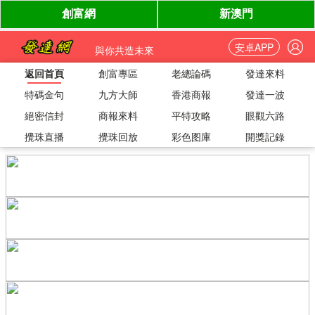
安卓APP
與你共造未來
返回首頁
創富專區
老總論碼
發達來料
特碼金句
九方大師
香港商報
發達一波
絕密信封
商報來料
平特攻略
眼觀六路
攪珠直播
攪珠回放
彩色图庫
開獎記錄