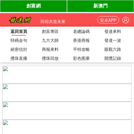
安卓APP
與你共造未來
返回首頁
創富專區
老總論碼
發達來料
特碼金句
九方大師
香港商報
發達一波
絕密信封
商報來料
平特攻略
眼觀六路
攪珠直播
攪珠回放
彩色图庫
開獎記錄