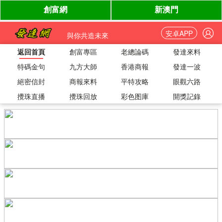
安卓APP
與你共造未來
返回首頁
創富專區
老總論碼
發達來料
特碼金句
九方大師
香港商報
發達一波
絕密信封
商報來料
平特攻略
眼觀六路
攪珠直播
攪珠回放
彩色图庫
開獎記錄