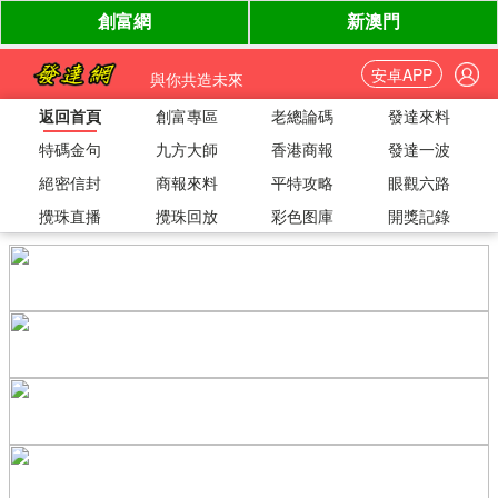
安卓APP
與你共造未來
返回首頁
創富專區
老總論碼
發達來料
特碼金句
九方大師
香港商報
發達一波
絕密信封
商報來料
平特攻略
眼觀六路
攪珠直播
攪珠回放
彩色图庫
開獎記錄